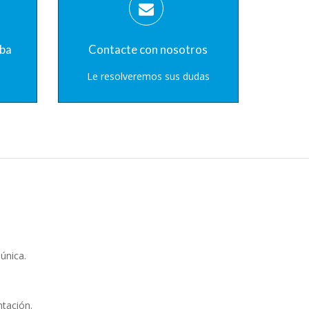
eba
Contacte con nosotros
Le resolveremos sus dudas
 única.
tación.