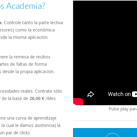
os Academia?
a.
Controle tanto la parte lectiva
ofesores) como la económica
esde la misma aplicación.
ere la remesa de recibos
artes de faltas de forma
 desde la propia aplicación.
cesidades reales. Contrate sólo
r de la base de
26,00 €
/Mes.
Pulse play par
ne una curva de aprendizaje
a la cual le damos asistencia) la
n par de clicks.